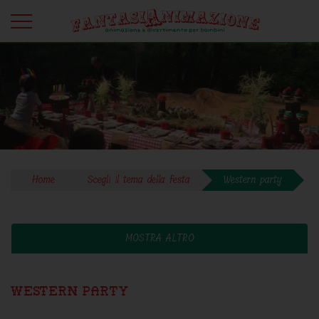
Home
Scegli il tema della festa
Western party
MOSTRA ALTRO
Western party