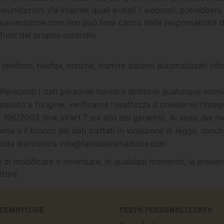
unicazioni via internet quali e-mail / webmail, potrebbero t
sianimazione.com non può farsi carico della responsabilità d
fuori del proprio controllo.
, telefono, telefax, nonché, tramite sistemi automatizzati inf
riferiscono i dati personali hanno il diritto in qualunque mo
enuto e l'origine, verificarne l'esattezza o chiederne l'inte
N. 196/2003 (link all'art.7 sul sito del garante). Ai sensi del m
ma o il blocco dei dati trattati in violazione di legge, nonché
posta elettronica
info@fantasianimazione.com
o di modificare o emendare, in qualsiasi momento, la present
ttore.
 TEMATICHE
FESTA PERSONALIZZATA