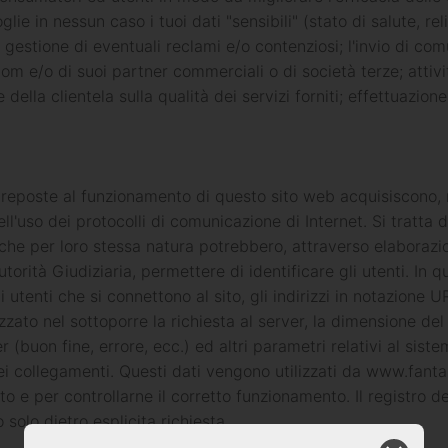
 in nessun caso i tuoi dati "sensibili" (stato di salute, relig
e gestione di eventuali reclami e/o contenziosi; l'invio di co
om e/o di suoi partner commerciali o di società terze; attiv
 della clientela sulla qualità dei servizi forniti; effettuazion
preposte al funzionamento di questo sito web acquisiscono, n
ell'uso dei protocolli di comunicazione di Internet. Si tratta
 che per loro stessa natura potrebbero, attraverso elaborazio
utorità Giudiziaria, permettere di identificare gli utenti. In qu
 utenti che si connettono al sito, gli indirizzi in notazione U
ilizzato nel sottoporre la richiesta al server, la dimensione de
r (buon fine, errore, ecc.) ed altri parametri relativi al sis
o dei collegamenti. Questi dati vengono utilizzati da www.fant
ito e per controllarne il corretto funzionamento. Il registro
 solo dietro esplicita richiesta.