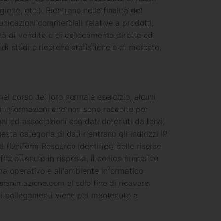
ione, etc.). Rientrano nelle finalità del
municazioni commerciali relative a prodotti,
ità di vendite e di collocamento dirette ed
e di studi e ricerche statistiche e di mercato,
el corso del loro normale esercizio, alcuni
 di informazioni che non sono raccolte per
ni ed associazioni con dati detenuti da terzi,
esta categoria di dati rientrano gli indirizzi IP
RI (Uniform Resource Identifier) delle risorse
l file ottenuto in risposta, il codice numerico
tema operativo e all'ambiente informatico
asianimazione.com al solo fine di ricavare
 dei collegamenti viene poi mantenuto a