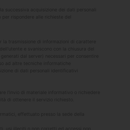
a la successiva acquisizione dei dati personali
m per rispondere alle richieste del
r la trasmissione di informazioni di carattere
ell'utente e svaniscono con la chiusura del
i generati dal server) necessari per consentire
orso ad altre tecniche informatiche
ione di dati personali identificativi
are l'invio di materiale informativo o richiedere
tà di ottenere il servizio richiesto.
ormatici, effettuato presso la sede della
 usi illeciti o non corretti ed accessi non