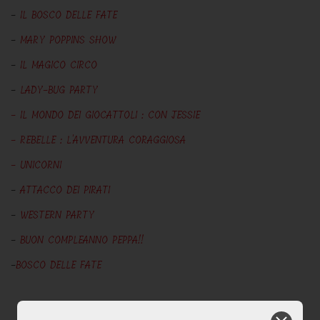
-
IL BOSCO DELLE FATE
-
MARY POPPINS SHOW
-
IL MAGICO CIRCO
-
LADY-BUG PARTY
-
IL MONDO DEI GIOCATTOLI : CON JESSIE
- REBELLE : L'AVVENTURA CORAGGIOSA
- UNICORNI
-
ATTACCO DEI PIRATI
-
WESTERN PARTY
-
BUON COMPLEANNO PEPPA!!
-
BOSCO DELLE FATE